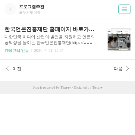
프로그램추천
모두의핫이슈
한국언론진흥재단 홈페이지 바로가기 (kpf.or.kr)
대한민국 미디어 산업의 발전을 지원하고 언론의
공익성을 높이는 한국언론진흥재단(https://www.kp
f.or.kr)은 언론인, 예비 언론인, 그리고 미디어 교육
카테고리 없음
2026. 7. 11. 15:31
에 관심 있는 시민들에게 매우 중요한 거점입니다.
이곳에서는 각종 지원 사업부터 미디어 연구 데이
터, 전문 교육 과정까지 다양한 정보를 제공합니다.
이전
다음
미디어 생태계의 변화를 빠르게 파악하고 재단의
지원을 효과적으로 활용하기 위한 방법을 안내해
드립니다. https://kpf.or.kr/front/user/main.do 한국언
Blog is powered by
Tistory
/ Designed by
Tistory
론진흥재단한국언론진흥재단 대표홈페이지www.k
pf.or.kr 왜 언론 관련 종사자는 재단 홈페이지를 자
주 찾을까요?단순한 홍보 채널을 넘어, 실무에 필
요한 데이터와 교육 기회를 얻을 수 있는 전략적 공
간이기 때문입니다.미디어..