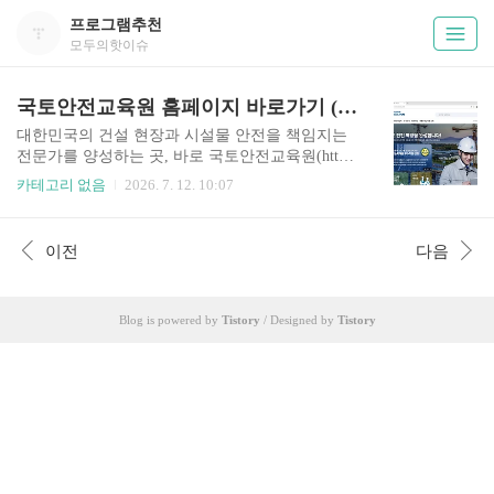
프로그램추천
모두의핫이슈
국토안전교육원 홈페이지 바로가기 (www.kalisedu.or.kr)
대한민국의 건설 현장과 시설물 안전을 책임지는
전문가를 양성하는 곳, 바로 국토안전교육원(http
s://www.kalisedu.or.kr)입니다. 국토안전관리원 산하
카테고리 없음
2026. 7. 12. 10:07
의 이 교육 기관은 안전 관련 법정 의무 교육부터
실무 역량 강화 과정을 체계적으로 운영하고 있습
니다. 건설기술인이나 시설물 안전 점검 실무자라
이전
다음
면 반드시 방문해야 할 이곳의 알찬 활용법을 정리
해 드립니다. https://www.kalisedu.or.kr/ 국토안전교
육원 - KALIS국토 안전 역량을 완성합니다! 예방
Blog is powered by
Tistory
/ Designed by
Tistory
부터 대응까지, 안전한 국토를 위한 전문인력양성
은 국토안전교육원에서!! 연간교육일정 및 공지사
항www.kalisedu.or.kr 1. 국토안전교육원이란 어떤
곳인가요?국토안전교육원은 '건설기술 진흥법' 및
'시설물의 안전 및 유지..