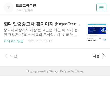
프로그램추천
모두의핫이슈
현대인증중고차 홈페이지 (https://certified.hyundai.com/)
중고차 시장에서 가장 큰 고민은 '과연 이 차가 정
말 괜찮은가?'라는 신뢰의 문제입니다. 이러한 불
안을 해소하기 위해 제조사가 직접 품질을 보증하
카테고리 없음
2026. 7. 15. 10:17
는 현대인증중고차(https://certified.hyundai.com)가
소비자들 사이에서 큰 주목을 받고 있습니다. 오늘
은 현대자동차의 엄격한 기준으로 관리되는 인증
이전
다음
중고차 사이트를 활용하는 방법을 안내해 드립니
다. 1. 현대인증중고차, 무엇이 다른가?현대인증중
고차는 현대자동차가 직접 매입한 자사 브랜드 차
Blog is powered by
Tistory
/ Designed by
Tistory
량만을 대상으로 합니다. 단순히 중개만 하는 것이
아니라, 자체 기술력을 동원하여 상품화 과정을 거
칩니다.엄격한 품질 검수: 270여 개 항목에 달하는
정밀 진단을 통과한 차량만 홈페이지에 게시됩니
다.투명한 이력 관리: 수리 내역부터 사고 여부까지
조작 없..