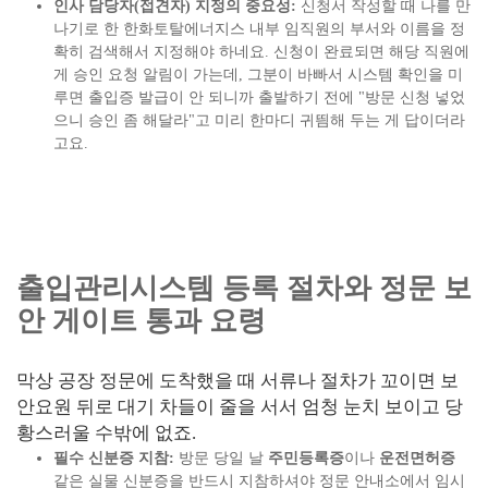
인사 담당자(접견자) 지정의 중요성:
신청서 작성할 때 나를 만
나기로 한 한화토탈에너지스 내부 임직원의 부서와 이름을 정
확히 검색해서 지정해야 하네요. 신청이 완료되면 해당 직원에
게 승인 요청 알림이 가는데, 그분이 바빠서 시스템 확인을 미
루면 출입증 발급이 안 되니까 출발하기 전에 "방문 신청 넣었
으니 승인 좀 해달라"고 미리 한마디 귀띔해 두는 게 답이더라
고요.
출입관리시스템 등록 절차와 정문 보
안 게이트 통과 요령
막상 공장 정문에 도착했을 때 서류나 절차가 꼬이면 보
안요원 뒤로 대기 차들이 줄을 서서 엄청 눈치 보이고 당
황스러울 수밖에 없죠.
필수 신분증 지참:
방문 당일 날
주민등록증
이나
운전면허증
같은 실물 신분증을 반드시 지참하셔야 정문 안내소에서 임시