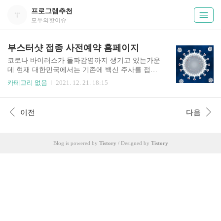
프로그램추천
모두의핫이슈
부스터샷 접종 사전예약 홈페이지
코로나 바이러스가 돌파감염까지 생기고 있는가운
데 현재 대한민국에서는 기존에 백신 주사를 접종
하셨던 분들도 부스터샷을 맞으시는 것을 권하고
카테고리 없음
2021. 12. 21. 18:15
있습니다. 백신패스를 위하여 부스터샷 접종은 필
수에 가깝다고 하는데요. 이러한 부스터샷은 기존
에 백신 접종을 예약하였던 예방접종 사전예약 시
이전
다음
스템을 통하여 온라인으로 쉽게 예약이 가능하다
고 합니다. 부스터샷이란? 부스터샷은 특정 병원균
이나 바이러스에 대한 백신을 추가적으로 접종하
Blog is powered by
Tistory
/ Designed by
Tistory
는 것을 말하는 것으로 이번 코로나바이러스감염
증-19는 부스터샷 접종이 진행되어지고 있습니다.
현재 시점의 부스터샷은 mRNA백신(화이자, 모더
나)로 이뤄져 있으며, 변이 바이러스인 오미크론에
도 어느정도는 효과가 있다고 합니다. 부스터샷 접
종 예약 대상 접종대상 및 접종간격 ① 60세 이상,
18..