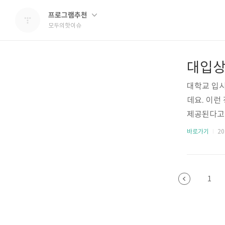
프로그램추천
모두의핫이슈
대학교 입시
데요. 이런
제공된다고 
수 있는 대
바로가기
202
대입상담포털
1