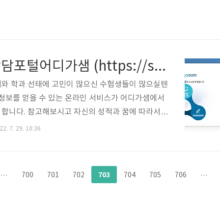
대입상담포털어디가샘 (https://sam.adiga.kr/)
와 학과 선태에 고민이 많으신 수험생들이 많으실텐
 정보를 얻을 수 있는 온라인 서비스가 어디가샘에서
합니다. 참고해보시고 자신의 성적과 꿈에 따라서 갈
학정보 확인하시고 지원해보시면 좋을 것 같습니다.
2. 7. 29. 10:36
어디가샘 로그인 sam.adiga.kr
703
···
700
701
702
704
705
706
···