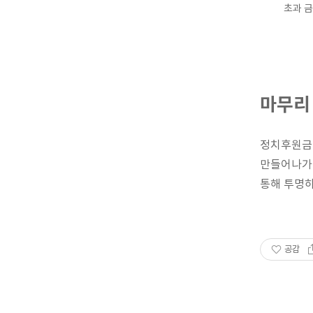
초과 금
마무리
정치후원금은
만들어나가
통해 투명하
공감