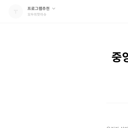
프로그램추천
모두의핫이슈
중