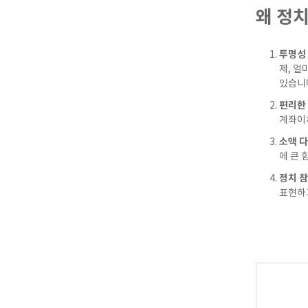
왜 정
투명성 
제, 얼
있습니
편리한 
계좌이체
소액 다
에 큰 
정치 참
표현하