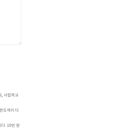
원, 사립학교
 한도액이 다
. 10만 원